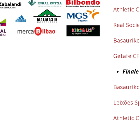
Athletic 
Real Soci
Basauriko
Getafe CF
Final
Basauriko
Leixões S
Athletic 