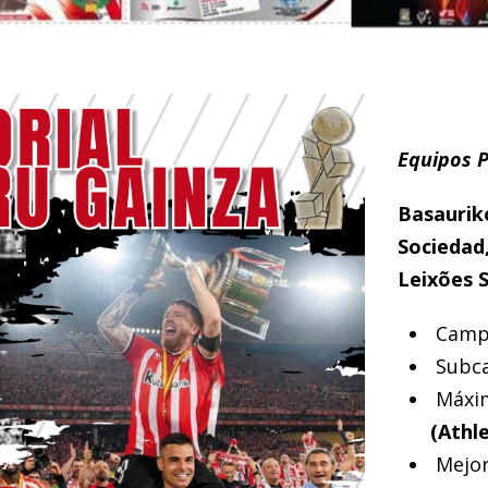
Equipos P
Basauriko
Sociedad,
Leixões 
Camp
Subc
Máxim
(Athle
Mejor