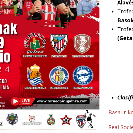
Alavé
Trofe
Basok
Trofe
(Geta
Clasif
Basauriko
Real Soci