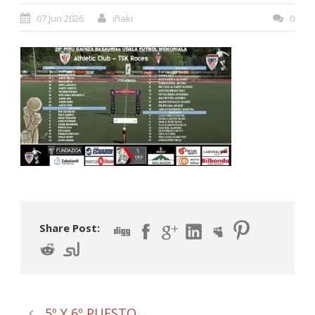
07 Jun 2026
iñaki
0
Share Post:
5º Y 6º PUESTO